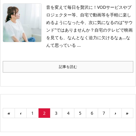
音を変えて毎日を贅沢に！
VODサービスやプ
ロジェクター等、自宅で動画等を手軽に楽し
めるようになった今、次に気になるのは”サウ
ンド”ではありませんか？
自宅のテレビで映画
を見ても、なんとなく迫力に欠けるなぁ…な
んて思っている ...
記事を読む
«
‹
1
2
3
4
5
6
7
›
»