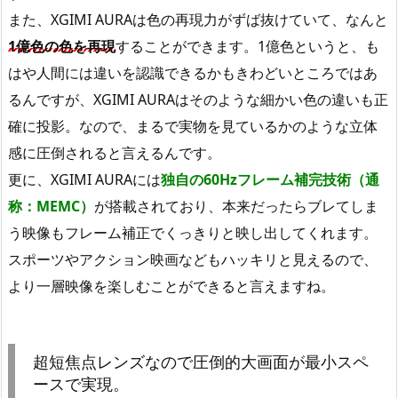
また、XGIMI AURAは色の再現力がずば抜けていて、なんと
1億色の色を再現
することができます。1億色というと、も
はや人間には違いを認識できるかもきわどいところではあ
るんですが、XGIMI AURAはそのような細かい色の違いも正
確に投影。なので、まるで実物を見ているかのような立体
感に圧倒されると言えるんです。
更に、XGIMI AURAには
独自の60Hzフレーム補完技術（通
称：MEMC）
が搭載されており、本来だったらブレてしま
う映像もフレーム補正でくっきりと映し出してくれます。
スポーツやアクション映画などもハッキリと見えるので、
より一層映像を楽しむことができると言えますね。
超短焦点レンズなので圧倒的大画面が最小スペ
ースで実現。