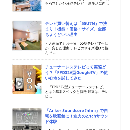
を両立した4K液晶テレビ 「新生活に向 ...
テレビ買い替えは「55U7N」で決
まり！機能・価格・サイズ、全部
ちょうどいい理由
・大画面でもお手頃！55型テレビで生活
が一変した理由 テレビのサイズ選びで悩
んで ...
チューナーレステレビって実際ど
う？「FPD32V型GoogleTV」の使
い心地を試してみた
・「FPD32V型チューナーレステレビ」
とは？基本スペックと特徴 最近は、テレ
ビ ...
「Anker Soundcore Infini」で自
宅を映画館に！迫力の2.1chサウン
ド体験