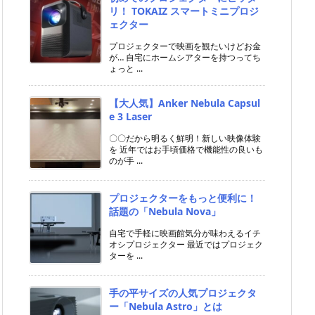
リ！ TOKAIZ スマートミニプロジ
ェクター
プロジェクターで映画を観たいけどお金
が… 自宅にホームシアターを持つってち
ょっと ...
【大人気】Anker Nebula Capsul
e 3 Laser
〇〇だから明るく鮮明！新しい映像体験
を 近年ではお手頃価格で機能性の良いも
のが手 ...
プロジェクターをもっと便利に！
話題の「Nebula Nova」
自宅で手軽に映画館気分が味わえるイチ
オシプロジェクター 最近ではプロジェク
ターを ...
手の平サイズの人気プロジェクタ
ー「Nebula Astro」とは