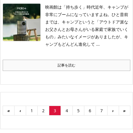
映画館は「持ち歩く」時代
近年、キャンプが
非常にブームになっていますよね。
ひと昔前
までは、キャンプというと「アウトドア派な
お父さんとお母さんがいる家庭で家族でいく
もの」みたいなイメージがありましたが、キ
ャンプもどんどん進化して ...
記事を読む
«
‹
1
2
3
4
5
6
7
›
»